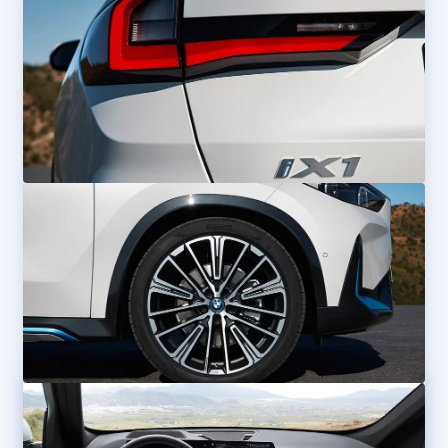
2
Uw kleur
Kies uw kleur
3
Extra opties
Verder met aanvragen
Bezig met verwerken
Uw leasebedrag
Totaal per maand
(incl. btw)
€ 599,-
Verder met aanvragen
Bezig met verwerken
Basisprijs
€ 599
Kleur:
Alpinweiß unilak
€ 0
72
maanden
looptijd
Gratis
* Getoonde afbeeldingen kunnen afwijken van de werkelijke
uitvoering.
5.000
kilometer
per jaar
Gratis
Meer km per jaar