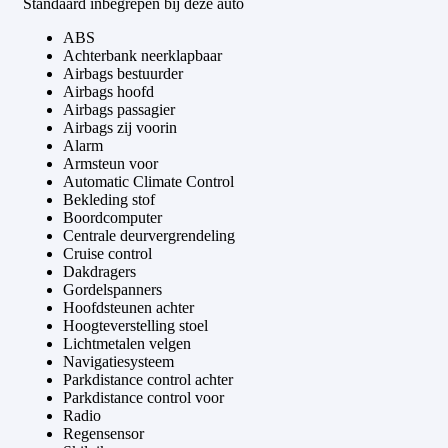
Standaard inbegrepen bij deze auto
ABS
Achterbank neerklapbaar
Airbags bestuurder
Airbags hoofd
Airbags passagier
Airbags zij voorin
Alarm
Armsteun voor
Automatic Climate Control
Bekleding stof
Boordcomputer
Centrale deurvergrendeling
Cruise control
Dakdragers
Gordelspanners
Hoofdsteunen achter
Hoogteverstelling stoel
Lichtmetalen velgen
Navigatiesysteem
Parkdistance control achter
Parkdistance control voor
Radio
Regensensor