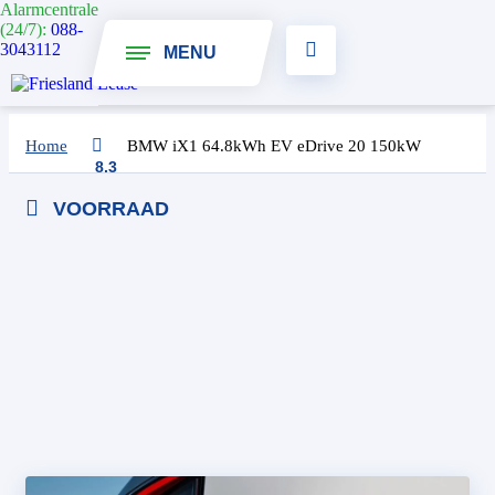
Alarmcentrale
(24/7):
088-
3043112
MENU
Onderweg naar je nieuwe auto
Home
BMW iX1 64.8kWh EV eDrive 20 150kW
Auto aanvragen
8.3
BMW iX1 64.8kWh EV eDrive 20
VOORRAAD
150kW
1
Uw abonnement
looptijd en
per jaar.
Aanpassen
Hoeveel maanden looptijd wil je
Hoeveel kilometer wil je rijden per jaar